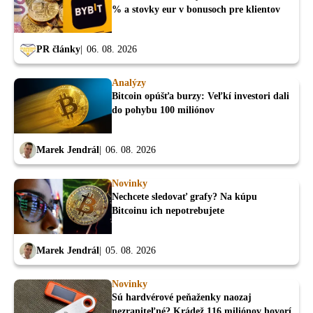
% a stovky eur v bonusoch pre klientov
PR články
06. 08. 2026
Analýzy
Bitcoin opúšťa burzy: Veľkí investori dali
do pohybu 100 miliónov
Marek Jendrál
06. 08. 2026
Novinky
Nechcete sledovať grafy? Na kúpu
Bitcoinu ich nepotrebujete
Marek Jendrál
05. 08. 2026
Novinky
Sú hardvérové peňaženky naozaj
nezraniteľné? Krádež 116 miliónov hovorí