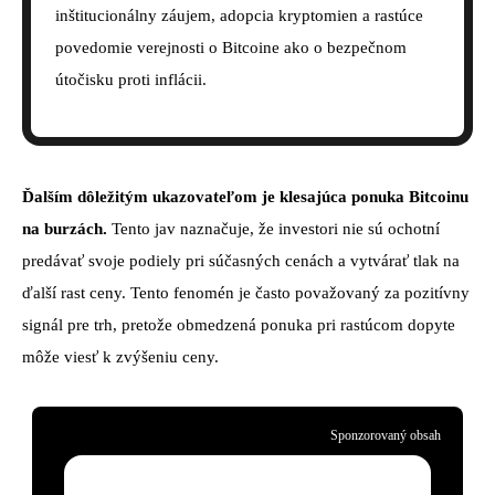
inštitucionálny záujem, adopcia kryptomien a rastúce
povedomie verejnosti o Bitcoine ako o bezpečnom
útočisku proti inflácii.
Ďalším dôležitým ukazovateľom je klesajúca ponuka Bitcoinu
na burzách.
Tento jav naznačuje, že investori nie sú ochotní
predávať svoje podiely pri súčasných cenách a vytvárať tlak na
ďalší rast ceny. Tento fenomén je často považovaný za pozitívny
signál pre trh, pretože obmedzená ponuka pri rastúcom dopyte
môže viesť k zvýšeniu ceny.
Sponzorovaný obsah