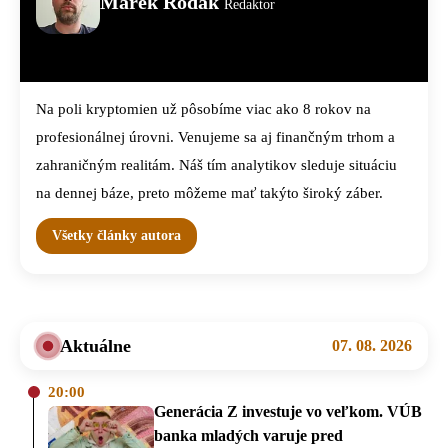
Marek Rodák
Redaktor
Na poli kryptomien už pôsobíme viac ako 8 rokov na
profesionálnej úrovni. Venujeme sa aj finančným trhom a
zahraničným realitám. Náš tím analytikov sleduje situáciu
na dennej báze, preto môžeme mať takýto široký záber.
Všetky články autora
Aktuálne
07. 08. 2026
20:00
Generácia Z investuje vo veľkom. VÚB
banka mladých varuje pred