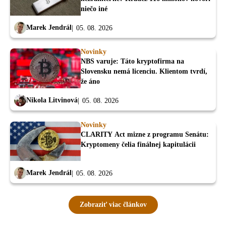
niečo iné
Marek Jendrál
05. 08. 2026
Novinky
NBS varuje: Táto kryptofirma na
Slovensku nemá licenciu. Klientom tvrdí,
že áno
Nikola Litvinová
05. 08. 2026
Novinky
CLARITY Act mizne z programu Senátu:
Kryptomeny čelia finálnej kapitulácii
Marek Jendrál
05. 08. 2026
Zobraziť viac článkov