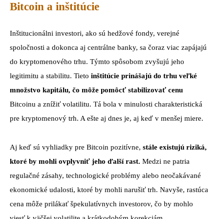
Bitcoin a inštitúcie
Inštitucionálni investori, ako sú hedžové fondy, verejné
spoločnosti a dokonca aj centrálne banky, sa čoraz viac zapájajú
do kryptomenového trhu. Týmto spôsobom zvyšujú jeho
legitimitu a stabilitu. Tieto
inštitúcie prinášajú do trhu veľké
množstvo kapitálu, čo môže pomôcť stabilizovať cenu
Bitcoinu a znížiť volatilitu. Tá bola v minulosti charakteristická
pre kryptomenový trh. A ešte aj dnes je, aj keď v menšej miere.
Aj keď sú vyhliadky pre Bitcoin pozitívne,
stále existujú riziká,
ktoré by mohli ovplyvniť jeho ďalší rast.
Medzi ne patria
regulačné zásahy, technologické problémy alebo neočakávané
ekonomické udalosti, ktoré by mohli narušiť trh. Navyše, rastúca
cena môže prilákať špekulatívnych investorov, čo by mohlo
viesť k väčšej volatilite a krátkodobým korekciám.