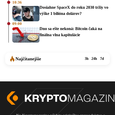
10:36
Dosiahne SpaceX do roku 2030 tržiy vo
výške 1 bilióna dolárov?
09:00
Dno sa ešte nekoná: Bitcoin čaká na
finálna vlna kapitulácie
Najčítanejšie
3h
24h
7d