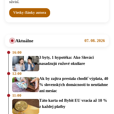
súvisí.
Všetky články autora
Aktuálne
07. 08. 2026
16:00
3 byty, 1 hypotéka: Ako Slováci
nasadzujú ružové okuliare
12:00
Ak by zajtra prestala chodiť výplata, 40
% slovenských domácností to neutiahne
ani mesiac
11:00
Táto karta od Bybit EU vracia až 10 %
z každej platby