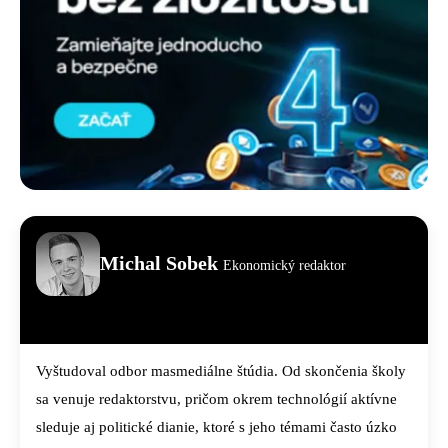
Michal Sobek
Ekonomický redaktor
Vyštudoval odbor masmediálne štúdia. Od skončenia školy
sa venuje redaktorstvu, pričom okrem technológií aktívne
sleduje aj politické dianie, ktoré s jeho témami často úzko