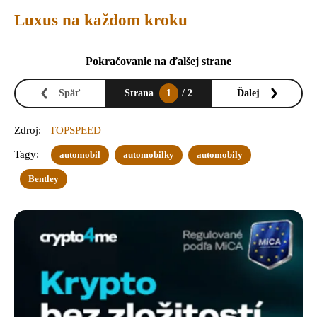
Luxus na každom kroku
Pokračovanie na ďalšej strane
Späť
Strana
1
/ 2
Ďalej
Zdroj:
TOPSPEED
Tagy:
automobil
automobilky
automobily
Bentley