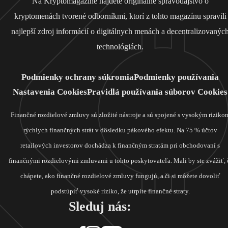
Na Kryptomagazine nájdete originálne spravodajstvo o
kryptomenách tvorené odborníkmi, ktorí z tohto magazínu spravili
najlepší zdroj informácií o digitálnych menách a decentralizovanýc
technológiách.
Podmienky ochrany súkromia
Podmienky používania
Nastavenia Cookies
Pravidlá používania súborov Cookies
Finančné rozdielové zmluvy sú zložité nástroje a sú spojené s vysokým riziko
rýchlych finančných strát v dôsledku pákového efektu. Na 75 % účtov
retailových investorov dochádza k finančným stratám pri obchodovaní s
finančnými rozdielovými zmluvami u tohto poskytovateľa. Mali by ste zvážiť, 
chápete, ako finančné rozdielové zmluvy fungujú, a či si môžete dovoliť
podstúpiť vysoké riziko, že utrpíte finančné straty.
Sleduj nás: