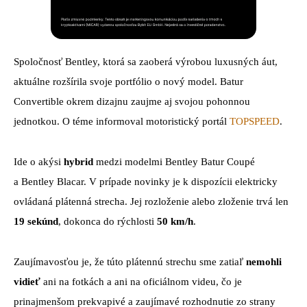
Spoločnosť Bentley, ktorá sa zaoberá výrobou luxusných áut,
aktuálne rozšírila svoje portfólio o nový model. Batur
Convertible okrem dizajnu zaujme aj svojou pohonnou
jednotkou. O téme informoval motoristický portál
TOPSPEED
.
Ide o akýsi
hybrid
medzi modelmi Bentley Batur Coupé
a Bentley Blacar. V prípade novinky je k dispozícii elektricky
ovládaná plátenná strecha. Jej rozloženie alebo zloženie trvá len
19 sekúnd
, dokonca do rýchlosti
50 km/h
.
Zaujímavosťou je, že túto plátennú strechu sme zatiaľ
nemohli
vidieť
ani na fotkách a ani na oficiálnom videu, čo je
prinajmenšom prekvapivé a zaujímavé rozhodnutie zo strany