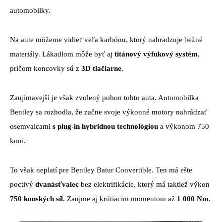
automobilky.
Na aute môžeme vidieť veľa karbónu, ktorý nahradzuje bežné
materiály. Lákadlom môže byť aj
titánový výfukový systém
,
pričom koncovky sú z
3D tlačiarne
.
Zaujímavejší je však zvolený pohon tohto auta. Automobilka
Bentley sa rozhodla, že začne svoje výkonné motory nahrádzať
osemvalcami
s plug-in hybridnou technológiou
a výkonom 750
koní.
To však neplatí pre Bentley Batur Convertible. Ten má ešte
poctivý
dvanásťvalec
bez elektrifikácie, ktorý má taktiež výkon
750 konských síl
. Zaujme aj krútiacim momentom až
1 000 Nm
.